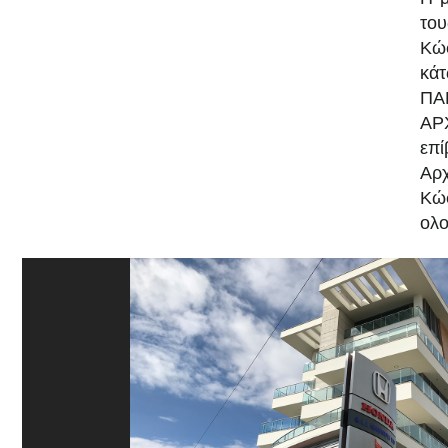
Η μ
του
Κώσ
κά
ΠΑ
Α
επ
Αρ
Κώ
ολο