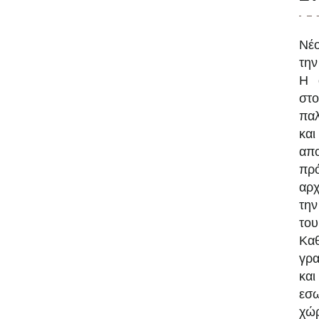
Νέο
την
Η 
στο
παλ
κα
α
πρ
αρχ
την
του
Κα
γρα
και
εσω
χώρ