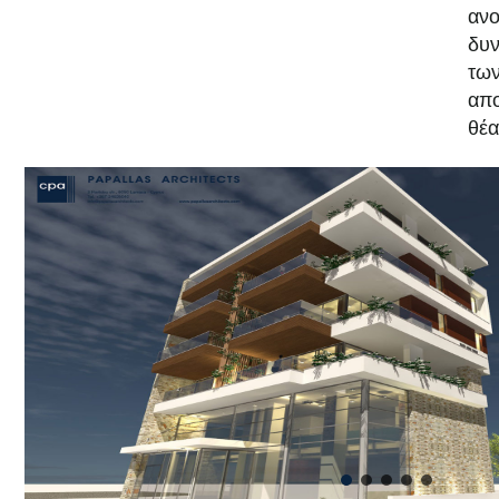
αν
δυν
τω
απο
θέα