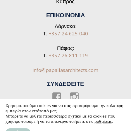
Κύπρος
ΕΠΙΚΟΙΝΩΝΙΑ
Λάρνακα:
T.
+357 24 625 040
Πάφος:
T.
+357 26 811 119
info@papallasarchitects.com
ΣΥΝΔΕΘΕΙΤΕ
Facebook
instagram
Χρησιμοποιούμε cookies για να σας προσφέρουμε την καλύτερη
εμπειρία στον ιστότοπό μας.
Μπορείτε να μάθετε περισσότερα σχετικά με τα cookies που
cpa
χρησιμοποιούμε ή να τα απενεργοποιήσετε στις
ρυθμίσεις
.
PAPALLAS ARCHITECTS ©
2026. All Rights Reserved |
Ρυθμίσεις Cookies
|
Privacy Policy
| Web Design &