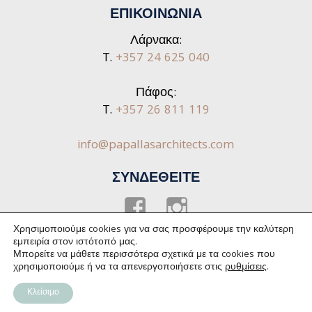
ΕΠΙΚΟΙΝΩΝΙΑ
Λάρνακα:
T.
+357 24 625 040
Πάφος:
T.
+357 26 811 119
info@papallasarchitects.com
ΣΥΝΔΕΘΕΙΤΕ
Facebook
instagram
Χρησιμοποιούμε cookies για να σας προσφέρουμε την καλύτερη
εμπειρία στον ιστότοπό μας.
Μπορείτε να μάθετε περισσότερα σχετικά με τα cookies που
cpa
χρησιμοποιούμε ή να τα απενεργοποιήσετε στις
ρυθμίσεις
.
PAPALLAS ARCHITECTS ©
2026. All Rights Reserved |
Ρυθμίσεις Cookies
|
Privacy Policy
| Web Design &
Κλείσιμο
Development by
Web Theoria™